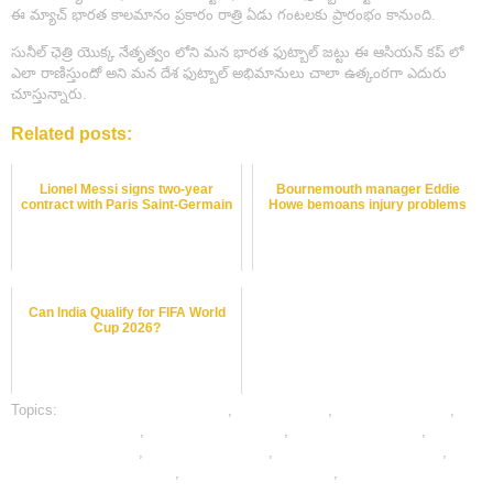
ఈ మ్యాచ్ భారత కాలమానం ప్రకారం రాత్రి ఏడు గంటలకు ప్రారంభం కానుంది.
సునీల్ ఛెత్రి యొక్క నేతృత్వం లోని మన భారత ఫుట్బాల్ జట్టు ఈ ఆసియన్ కప్ లో
ఎలా రాణిస్తుందో అని మన దేశ ఫుట్బాల్ అభిమానులు చాలా ఉత్కంఠగా ఎదురు
చూస్తున్నారు.
Related posts:
Lionel Messi signs two-year
Bournemouth manager Eddie
contract with Paris Saint-Germain
Howe bemoans injury problems
Can India Qualify for FIFA World
Cup 2026?
Topics:
bet on football online india
,
dafabet sports
,
football best odds
,
football betting odds
,
football betting online
,
football betting sites
,
football
betting sites in india
,
football betting tips
,
football betting tips expert
,
football satta bazar online
,
free football betting tips
,
legal football betting