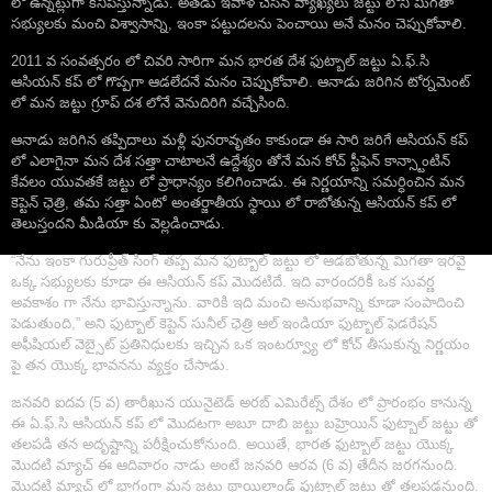
లో ఉన్నట్లుగా కనిపిస్తున్నాడు. అతడు ఇవాళ చేసిన వ్యాఖ్యలు జట్టు లోని మిగతా
సభ్యులకు మంచి విశ్వాసాన్ని, ఇంకా పట్టుదలను పెంచాయి అనే మనం చెప్పుకోవాలి.
2011 వ సంవత్సరం లో చివరి సారిగా మన భారత దేశ ఫుట్బాల్ జట్టు ఏ.ఫ్.సి
ఆసియన్ కప్ లో గొప్పగా ఆడలేదనే మనం చెప్పుకోవాలి. ఆనాడు జరిగిన టోర్నమెంట్
లో మన జట్టు గ్రూప్ దశ లోనే వెనుదిరిగి వచ్చేసింది.
ఆనాడు జరిగిన తప్పిదాలు మళ్లీ పునరావృతం కాకుండా ఈ సారి జరిగే ఆసియన్ కప్
లో ఎలాగైనా మన దేశ సత్తా చాటాలనే ఉద్దేశ్యం తోనే మన కోచ్ స్టీఫెన్ కాన్స్టాంటిన్
కేవలం యువతకే జట్టు లో ప్రాధాన్యం కలిగించాడు. ఈ నిర్ణయాన్ని సమర్ధించిన మన
కెప్టెన్ ఛెత్రి, తమ సత్తా ఏంటో అంతర్జాతీయ స్థాయి లో రాబోతున్న ఆసియన్ కప్ లో
తెలుస్తందని మీడియా కు వెల్లడించాడు.
“నేను ఇంకా గురుప్రీత్ సింగ్ తప్ప మన ఫుట్బాల్ జట్టు లో ఆడబోతున్న మిగతా ఇరవై
ఒక్క సభ్యులకు కూడా ఈ ఆసియన్ కప్ మొదటిదే. ఇది వారందరికీ ఒక సువర్ణ
అవకాశం గా నేను భావిస్తున్నాను. వారికి ఇది మంచి అనుభవాన్ని కూడా సంపాదించి
పెడుతుంది,” అని ఫుట్బాల్ కెప్టెన్ సునీల్ ఛెత్రి ఆల్ ఇండియా ఫుట్బాల్ ఫెడరేషన్
అఫీషియల్ వెబ్సైట్ ప్రతినిధులకు ఇచ్చిన ఒక ఇంటర్వ్యూ లో కోచ్ తీసుకున్న నిర్ణయం
పై తన యొక్క భావనను వ్యక్తం చేసాడు.
జనవరి ఐదవ (5 వ) తారీఖున యునైటెడ్ అరబ్ ఎమిరేట్స్ దేశం లో ప్రారంభం కానున్న
ఈ ఏ.ఫ్.సి ఆసియన్ కప్ లో మొదటగా అబూ దాబి జట్టు బహ్రెయిన్ ఫుట్బాల్ జట్టు తో
తలపడి తన అదృష్టాన్ని పరీక్షించుకోనుంది. అయితే, భారత ఫుట్బాల్ జట్టు యొక్క
మొదటి మ్యాచ్ ఈ ఆదివారం నాడు అంటే జనవరి ఆరవ (6 వ) తేదీన జరగనుంది.
మొదటి మ్యాచ్ లో భాగంగా మన జట్టు థాయిలాండ్ ఫుట్బాల్ జట్టు తో తలపడనుంది.