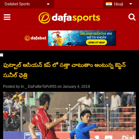
Dafabet Sports
Hindi
ఫుట్బాల్ ఆసియన్ కప్ లో సత్తా చాటుతాం అంటున్న కెప్టెన్
సునీల్ ఛెత్రి
Posted by
In._.DaFaBeTsPoRtS
on
January 4, 2019