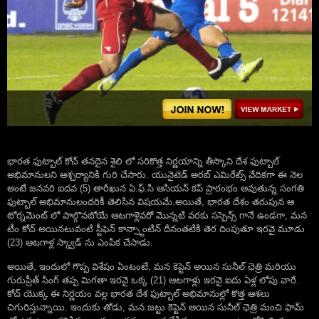
భారత ఫుట్బాల్ కోచ్ తనదైన శైలి లో సరికొత్త నిర్ణయాన్ని తీస్కొని దేశ ఫుట్బాల్
అభిమానులని ఆశ్చర్యానికి గురి చేసారు. యునైటెడ్ అరబ్ ఎమిరేట్స్ వేదికగా ఈ నెల
అంటే జనవరి ఐదవ (5) తారీఖున ఏ.ఫ్.సి ఆసియన్ కప్ ప్రారంభం అవుతున్న సంగతి
ఫుట్బాల్ అభిమానులందరికీ తెలిసిన విషయమే.అయితే, భారత దేశం తరుపున ఆ
టోర్నమెంట్ లో పాల్గొనబోయే ఆటగాళ్లెవరో మొన్నటి వరకు సస్పెన్స్ గానే ఉండగా, మన
టీం కోచ్ అయినటువంటి స్టీఫెన్ కాన్స్టాంటిన్ దీనంతటికి తెర దింపుతూ ఇరవై మూడు
(23) ఆటగాళ్ల స్క్వాడ్ ను ఎంపిక చేసాడు.
అయితే, ఇందులో గొప్ప విశేషం ఏంటంటే, మన కెప్టెన్ అయిన సునీల్ ఛెత్రి మరియు
గురుప్రీత్ సింగ్ తప్ప మిగతా ఇరవై ఒక్క (21) ఆటగాళ్లు ఇరవై ఐదు ఏళ్ల లోపు వారే.
కోచ్ యొక్క ఈ నిర్ణయం వల్ల భారత దేశ ఫుట్బాల్ అభిమానుల్లో కొత్త ఆశలు
చిగురిస్తున్నాయి. ఇందుకు తోడు, మన జట్టు కెప్టెన్ అయిన సునీల్ ఛెత్రి మంచి ఫామ్