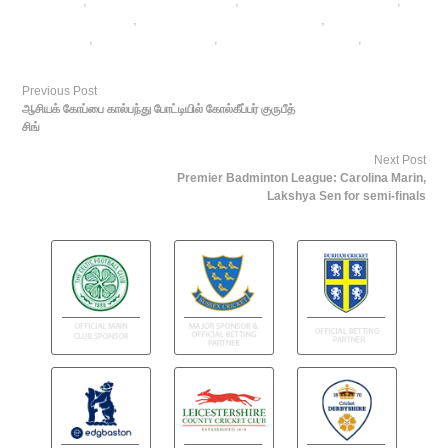
sites in india
,
online betting exchanges
,
online betting india football
,
online football betting
,
online football satta bazar india
,
online gambling
sports betting
,
online sports betting
,
rate football satta bazar
,
sports
betting
Previous Post
ஆசியக் கோப்பை கால்பந்து போட்டியில் கோல்கீப்பர் குருபீத்
சிங்
Next Post
Premier Badminton League: Carolina Marin,
Lakshya Sen for semi-finals