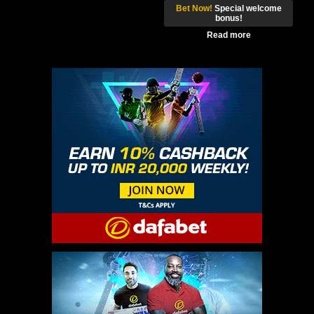
Bet Now!
Special welcome
bonus!
Read more