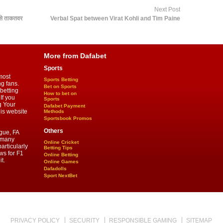
Next Post
बसे ताकतवर
Verbal Spat between Virat Kohli and Tim Paine
More from Dafabet
Sports
most
Sports Betting
ng fans.
Bet on Sports
betting
How to bet on
If you
Sports
g Your
Dafabet Payment
his website
Methods
Sportsbook Promos
Others
gue, FA
d many
Online Cricket
articularly
Betting Tips
ws for F1
Online Betting
t.
Online Games
Dafadolls
Sport NextBet
PRIVACY POLICY
SECURITY
RESPONSIBLE GAMING
SITEMAP