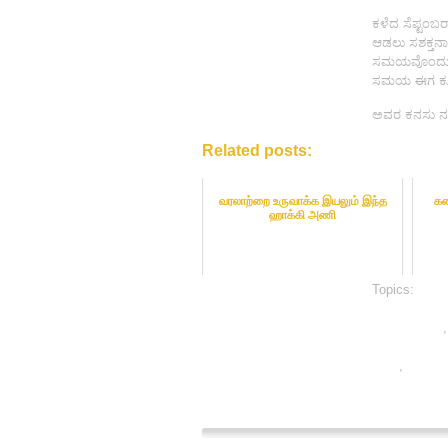
ಕಳೆದ ಸೆಪ್ಟಂಬರ
ಆಡಲು ಸಶಕ್ತನಾ
ಸಮಯವೊಂದು ಬರ
ಸಮಯ ಈಗ ಕೂಡಿ 
ಅವರ ಕನಸು ನನ
Related posts:
வரலாற்றை உருவாக்க இயலும் இந்த
கன
ஹாக்கி அணி
Topics:
bet o
hockey best
betting sites
betting tips 
india
,
online
sports bettin
sports bettin