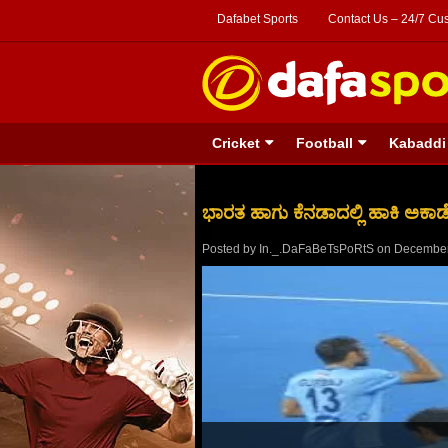
Dafabet Sports
Contact Us – 24/7 Cu
Cricket
Football
Kabaddi
ಭಾರತ ಹಾಗು ಕೆನಡಾದಲ್ಲಿ ಹಾಕಿ ಅಕಾಡೆ
Posted by
In._.DaFaBeTsPoRtS
on
December