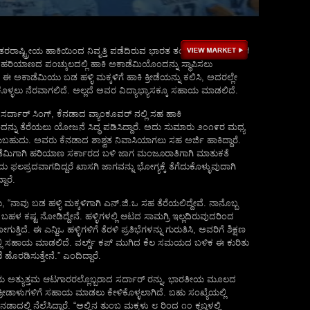
 ಅಂತರರಾಷ್ಟ್ರೀಯ ಹಾಕಿಯಿಂದ ನಿವೃತ್ತಿ ಪಡೆದಿರುವ ಭಾರತ ತಂಡದ ಮಾಜಿ ನಾಯಕ
್ ಹರಿಯಾಣದ ಪಂಚ್ಕುಲದಲ್ಲಿ ಹಾಕಿ ಅಕಾಡೆಮಿಯೊಂದನ್ನು ಸ್ಥಾಪಿಸಲು
. ಈ ಅಕಾಡೆಮಿಯು ಬಡ ಹಳ್ಳಿ ಮಕ್ಕಳಿಗೆ ಹಾಕಿ ಕ್ರೀಡೆಯನ್ನು ಕಲಿಸಿ, ಅದರಲ್ಲೇ
ಳ್ಳಲು ನೆರವಾಗಲಿದೆ. ಅಲ್ಲದೆ ಅವರ ವಿದ್ಯಾಭ್ಯಾಸಕ್ಕೂ ಸಹಾಯ ಮಾಡಲಿದೆ.
ರ್ದಾರ್ ಸಿಂಗ್, ಕೆನಡಾದ ವ್ಯಾಂಕೂವರ್ ನಲ್ಲಿ ಸಹ ಹಾಕಿ
್ನು ತೆರೆಯಲು ಯೋಜನೆ ಸಿದ್ಧ ಪಡಿಸಿದ್ದಾರೆ. ಅದು ಸುಮಾರು ೨೦೧೯ರ ಮಧ್ಯ
ೆಯಬಹುದು. ಅವರು ಕೆನಡಾದ ಶಾಶ್ವತ ನಿವಾಸಿಯಾಗಲು ಸಹ ಅರ್ಜಿ ಹಾಕಿದ್ದಾರೆ.
ಡೆಮಿಗಾಗಿ ಹರಿಯಾಣ ಸರ್ಕಾರದ ಬಳಿ ಜಾಗ ಮಂಜೂರಾತಿಗಾಗಿ ಮಾತುಕತೆ
 ಅದು ಫಲಪ್ರದವಾಗದಿದ್ದರೆ ಖಾಸಗಿ ಜಾಗವನ್ನು ಭೋಗ್ಯಕ್ಕೆ ತೆಗೆದುಕೊಳ್ಳುವುದಾಗಿ
ದಾರೆ.
 “ನಾವು ಬಡ ಹಳ್ಳಿ ಮಕ್ಕಳಿಗಾಗಿ ಎನ್.ಜಿ.ಒ ಸಹ ತೆರೆಯಲಿದ್ದೇವೆ. ನಾನೊಬ್ಬ
 ಬಹಳ ಕಷ್ಟ ನೋಡಿದ್ದೇನೆ. ಹಳ್ಳಿಗಳಲ್ಲಿ ಆಟದ ಸಾಮಗ್ರಿ ಇಲ್ಲದಿರುವುದರಿಂದ
ೋಗುತ್ತಿದೆ. ಈ ಎನ್ಜಿಒ ಹಳ್ಳಿಗಳಿಗೆ ತೆರಳಿ ಪ್ರತಿಭೆಗಳನ್ನು ಗುರುತಿಸಿ, ಅವರಿಗೆ ಶಿಕ್ಷಣ
ಲ್ಲಿ ಸಹಾಯ ಮಾಡಲಿದೆ. ವರ್ಲ್ಡ್ ಕಪ್ ಮುಗಿದ ಕೆಲ ಸಮಯದ ಬಳಿಕ ಈ ಕುರಿತು
 ಹೊರಡಿಸುತ್ತೇನೆ.” ಎಂದಿದ್ದಾರೆ.
 ಅತ್ಯುತ್ತಮ ಆಟಗಾರರಲ್ಲೊಬ್ಬರಾದ ಸರ್ದಾರ್ ರನ್ನು, ಭಾರತೀಯ ಮೂಲದ
್ರೀಡಾಳುಗಳಿಗೆ ಸಹಾಯ ಮಾಡಲು ಕೇಳಿಕೊಳ್ಳಲಾಗಿದೆ. ಬಹು ಸಂಖ್ಯೆಯಲ್ಲಿ
ದಲ್ಲಿ ನೆಲೆಸಿದ್ದಾರೆ. “ಅಲ್ಲಿನ ತುಂಬ ಮಕ್ಕಳು ೮ ರಿಂದ ೧೦ ಕ್ಲಬ್ಗಳಲ್ಲಿ