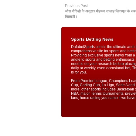
Previous Post
जोस मोरिन्हो के अनुसार मोहम्मद सालाह लिवरपूल के स
खिलाडी।
Sports Betting News
DafabetSports.com is the ultimate and 
comprehensive site for sports and betti
Providing exclusive sports news from a 
angle to sports and betting enthusiasts. 
need to do your research before placin
daily or weekly, even occasional bet, T
is for you.
From Premier League, Champions Lea
Cup, Carling Cup, La Liga, Serie A an
more, other sports includes Basketball p
NBA, major Tennis tournaments, previe
fans, horse racing you name it we have i