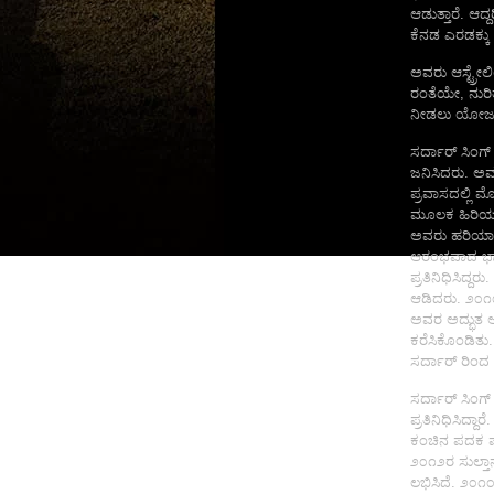
ಆಡುತ್ತಾರೆ. ಆದ
ಕೆನಡ ಎರಡಕ್ಕು
ಅವರು ಆಸ್ಟ್ರೇ
ರಂತೆಯೇ, ನುರಿತ
ನೀಡಲು ಯೋಜನೆ 
ಸರ್ದಾರ್ ಸಿಂಗ್
ಜನಿಸಿದರು. ಅ
ಪ್ರವಾಸದಲ್ಲಿ 
ಮೂಲಕ ಹಿರಿಯರ 
ಅವರು ಹರಿಯಾಣ 
ಆರಂಭವಾದ ಭಾರ
ಪ್ರತಿನಿಧಿಸಿದ್
ಆಡಿದರು. ೨೦೧೦ 
ಅವರ ಅದ್ಭುತ ಆ
ಕರೆಸಿಕೊಂಡಿತ
ಸರ್ದಾರ್ ರಿಂದ 
ಸರ್ದಾರ್ ಸಿಂಗ್
ಪ್ರತಿನಿಧಿಸಿದ್
ಕಂಚಿನ ಪದಕ ಪಡ
೨೦೧೨ರ ಸುಲ್ತಾನ
ಲಭಿಸಿದೆ. ೨೦೧೦ 