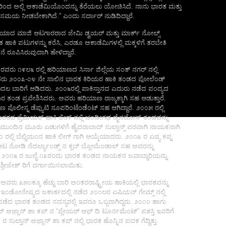
್ದರಿಂದ ಅಲ್ಲಿ ಅಕಾಡೆಮಿಯೊಂದನ್ನು ತೆರೆಯಲು ಯೋಚಿಸಿದೆ. ನಾನು ಭಾರತ ಮತ್ತು
 ಸಮಯ ನೀಡಬೇಕಾಗಿದೆ.” ಎಂದು ಸರ್ದಾರ್ ನುಡಿದಿದ್ದಾರೆ.
ಲಿಯಾದ ಮಾಜಿ ಆಟಗಾರರಾದ ಜೇಮಿ ಡ್ವಯರ್ ಮತ್ತು ಮಾರ್ಕ್ ನೋಲ್ಸ್
 ಹಾಕಿ ಪಟುಗಳನ್ನು ಕರೆಸಿ, ಎರಡೂ ಅಕಾಡೆಮಿಗಳಲ್ಲಿ ಮಕ್ಕಳಿಗೆ ತರಬೇತಿ
ರೂಪಿಸಿರುವುದಾಗಿ ಹೇಳಿದ್ದಾರೆ.
 ರವರು ೧೯೮೬ ರಲ್ಲಿ ಹರಿಯಾಣದ ಸಿರ್ಸಾ ಜಿಲ್ಲೆಯ ಸಂತ್ ನಗರ್ ನಲ್ಲಿ
ವರು ೨೦೦೩-೦೪ ನೇ ಸಾಲಿನ ಭಾರತ ಕಿರಿಯರ ಹಾಕಿ ತಂಡದ ಪೋಲೆಂಡ್
ಮೊದಲ ಬಾರಿಗೆ ಆಡಿದರು. ೨೦೦೬ರಲ್ಲಿ ಪಾಕಿಸ್ತಾನದ ಎದುರು ನಡೆದ ಪಂದ್ಯದ
ತಂಡ ಪ್ರವೇಶಿಸಿದರು. ಅವರು ಹರಿಯಾಣ ರಾಜ್ಯಕ್ಕಾಗಿ ಸಹ ಆಡುತ್ತಾರೆ.
ಪೊಲೀಸ್ನ ಡೆಪ್ಯುಟಿ ಸೂಪರಿಂಟೆಂಡೆಂಟ್ ಸಹ ಆಗಿದ್ದಾರೆ. ೨೦೦೫ ರಲ್ಲಿ
ತದ ಪ್ರೆಮಿಯರ್ ಹಾಕಿ ಲೀಗ್ ನಲ್ಲಿ ಚಂಡೀಗಢ ಡೈನಮೋಸ್ ತಂಡವನ್ನು
ದರು. ಮುಂದಿನ ಮೂರು ಏಡುಗಳಿಗೆ ಹೈದರಾಬಾದ್ ಸುಲ್ತಾನ್ಸ್ ಪರವಾಗಿ ನಾಯಕನಾಗಿ
ರಲ್ಲಿ ಬೆಲ್ಜಿಯಂನ ಹಾಕಿ ಲೀಗ್ ಗಾಗಿ ಆಯ್ಕೆಯಾದರು. ೨೦೧೩ ರ ಏಷ್ಯ ಕಪ್ನ
ಟ ನೋಡಿ ನೆದರ್ಲ್ಯಾಂಡ್ಸ್ ನ ಕ್ಲಬ್ ಬ್ಲೋಮೆಂಡಾಲ್ ಸಹ ಅವರನ್ನು
ು. ೨೦೧೬ ರ ಜುಲೈ ೧೩ರಂದು ಭಾರತ ತಂಡದ ನಾಯಕನ ಜವಾಬ್ದಾರಿಯನ್ನು
ಶ್ರೀಜೇಶ್ ರಿಗೆ ವರ್ಗಾಯಿಸಲಾಯಿತು.
 ಅವರು ೩೫೦ಕ್ಕೂ ಹೆಚ್ಚು ಬಾರಿ ಅಂತರರಾಷ್ಟ್ರೀಯ ಹಾಕಿಯಲ್ಲಿ ಭಾರತವನ್ನು
ದಾರೆ. ಇಂಡೋನೇಷ್ಯದ ಜಕಾರ್ತದಲ್ಲಿ ನಡೆದ ೨೦೧೮ರ ಏಷಿಯನ್ ಗೇಮ್ಸ್ ನಲ್ಲಿ
ೆದ ಭಾರತ ತಂಡದ ಸದಸ್ಯರಲ್ಲಿ ಇವರೂ ಒಬ್ಬರಾಗಿದ್ದರು. ೨೦೧೦ ಹಾಗು
್ ಅಜ಼್ಲಾನ್ ಶಾ ಕಪ್ ನ “ಪ್ಲೇಯರ್ ಆಫ್ ದಿ ಟೂರ್ನಮೆಂಟ್” ಪಶಸ್ತಿ ಇವರಿಗೆ
ರ ಸುಲ್ತಾನ್ ಅಜ಼್ಲಾನ್ ಶಾ ಕಪ್ ನಲ್ಲಿ ಭಾರತ ಹೊನ್ನಿನ ಪದಕ ಗೆದ್ದಿತ್ತು.