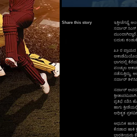
Share this story
ಇತ್ತೀಚೆಗಷ್ಟೆ
ಸರ್ದಾರ್ ಸಿಂಗ
ಮುಂದಾಗಿದ್ದಾರೆ
ಬದುಕು ಕಂಡುಕೊ
೩೨ ರ ಪ್ರಾಯದ ಸ
ಅಕಾಡೆಮಿಯೊಂದನ
ಭಾಗದಲ್ಲಿ ತೆರ
ಪಂಚ್ಕುಲ ಅಕಾ
ನಡೆಸುತ್ತಿದ್ದು,
ಸರ್ದಾರ್ ತಿಳಿಸಿದ್
ಸರ್ದಾರ್ ಅವರು,
ಕ್ರೀಡಾಪಟುವಾಗಿ
ಪ್ರತಿಭೆ ನಶಿಸಿ ಹ
ಹಾಗು ಕ್ರೀಡೆಯ
ಅಧಿಕೃತ ಪ್ರಕಟಣೆ
ಆಧುನಿಕ ಹಾಕಿಯ
ಕೆನಡಾದ ಹಾಕಿ ಕ
ಭಾರತೀಯರು ಕೆನಡಾ