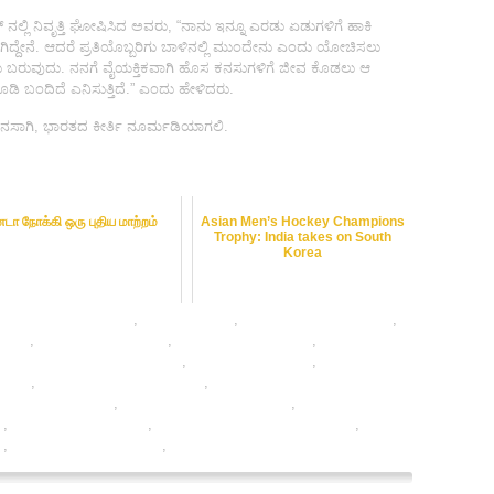
್ ನಲ್ಲಿ ನಿವೃತ್ತಿ ಘೋಷಿಸಿದ ಅವರು, “ನಾನು ಇನ್ನೂ ಎರಡು ಏಡುಗಳಿಗೆ ಹಾಕಿ
ಗಿದ್ದೇನೆ. ಆದರೆ ಪ್ರತಿಯೊಬ್ಬರಿಗು ಬಾಳಿನಲ್ಲಿ ಮುಂದೇನು ಎಂದು ಯೋಚಿಸಲು
ುವುದು. ನನಗೆ ವೈಯಕ್ತಿಕವಾಗಿ ಹೊಸ ಕನಸುಗಳಿಗೆ ಜೀವ ಕೊಡಲು ಆ
ಬಂದಿದೆ ಎನಿಸುತ್ತಿದೆ.” ಎಂದು ಹೇಳಿದರು.
ಸಾಗಿ, ಭಾರತದ ಕೀರ್ತಿ ನೂರ್ಮಡಿಯಾಗಲಿ.
டா நோக்கி ஒரு புதிய மாற்றம்
Asian Men’s Hockey Champions
Trophy: India takes on South
Korea
n hockey online india
,
dafabet sports
,
free hockey betting tips
,
 odds
,
hockey betting odds
,
hockey betting online
,
hockey
,
hockey betting sites in india
,
hockey betting tips
,
hockey
expert
,
hockey satta bazar online
,
legal hockey betting sites in
 betting exchanges
,
online betting india hockey
,
online gambling
g
,
online hockey betting
,
online hockey satta bazar india
,
online
g
,
rate hockey satta bazar
,
sports betting