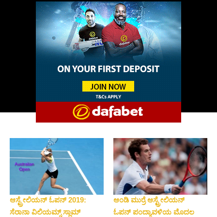
ಆಸ್ಟ್ರೇಲಿಯನ್ ಓಪನ್ 2019:
ಆಂಡಿ ಮುರ್ರೆ ಆಸ್ಟ್ರೇಲಿಯನ್
ಸೆರಾನಾ ವಿಲಿಯಮ್ಸ್ ಸ್ಲಾಮ್
ಓಪನ್ ಪಂದ್ಯಾವಳಿಯ ಮೊದಲ