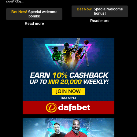
ఎంతోసేపు...
Bet Now!
Special welcome
Bet Now!
Special welcome
bonus!
bonus!
Read more
Read more