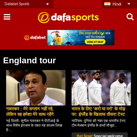
Dafabet Sports
Hindi
England tour
गावस्कर : मेरे कप्तान नहीं रहे,
भारत के लिए ‘करो या मरो’ के मोड़
लेकिन वह हमेशा मेरे साथ रहेंगे
पर: इंग्लैंड के खिलाफ तीसरा टेस्ट
नई दिल्लीः सुनील गावस्कर ने पीटीआई के
नाटिंघमः दुनिया की नंबर एक भारतीय टेस्ट
साथ विशेष इंतजाम के तहत यह कालम लिखा
टीम मेजबान इंग्लैंड के हाथों मौजूदा...
है-...
Bet Now!
Special welcome