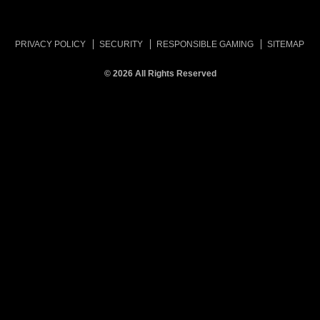
PRIVACY POLICY
SECURITY
RESPONSIBLE GAMING
SITEMAP
© 2026 All Rights Reserved