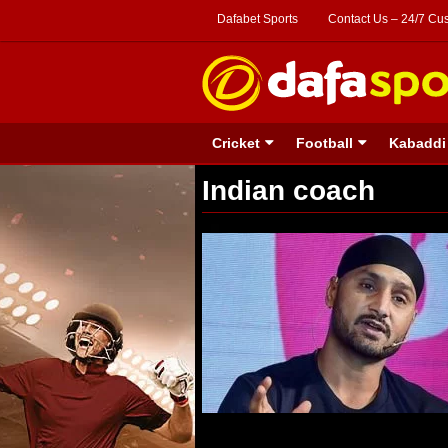
Dafabet Sports
Contact Us – 24/7 Cu
Cricket
Football
Kabaddi
Indian coach